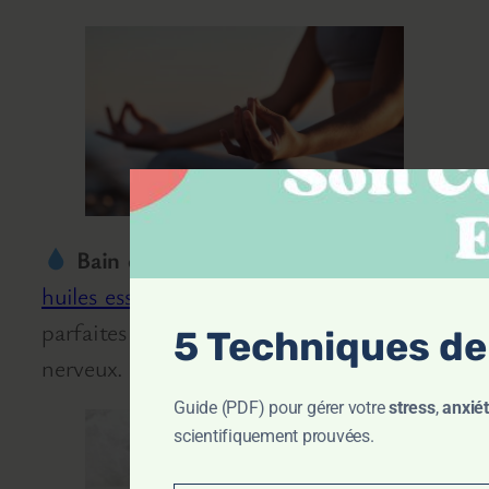
Bain chaud + huiles essentielles
: Les
huiles essentielles
comme la lavande sont
parfaites pour apaiser votre système
5 Techniques de
nerveux.
Guide (PDF) pour gérer votre
stress
,
anxié
scientifiquement prouvées.