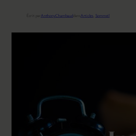
Écrit par
AnthonyChambaud
dans
Articles
, 
Sommeil